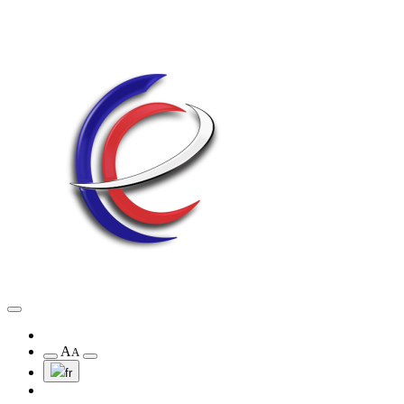
A
A
fr